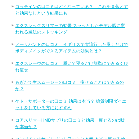
コラテインの口コミはどうなっている？ これを見落とす
と効果なしという結果にも
エクスレッグスリマーの効果 スラッとしたモデル脚に変
われる魔法のストッキング
ノーリバンドの口コミ イギリスで大流行した巻くだけで
ボディメイクができるアイテムの効果とは？
エクスレーヴの口コミ 履いて寝るだけ簡単にできるくび
れ痩せ
もぎたて生スムージーの口コミ 痩せることはできるの
か？
ケト・サポーターの口コミ 効果は本当？ 糖質制限ダイエ
ットをしている方におすすめ
コアスリマーHMBサプリの口コミと効果 痩せるのは嘘
か本当か？
コンブチャ生サプリメント口コミと本音 本当に痩せる効