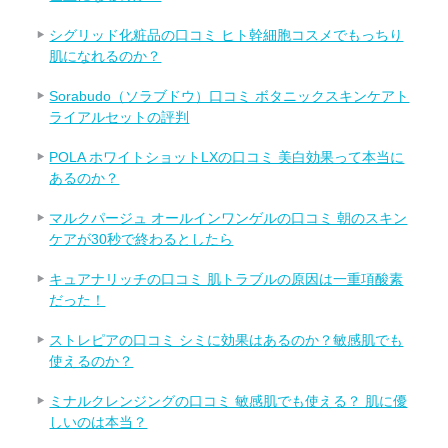
シグリッド化粧品の口コミ ヒト幹細胞コスメでもっちり
肌になれるのか？
Sorabudo（ソラブドウ）口コミ ボタニックスキンケアト
ライアルセットの評判
POLA ホワイトショットLXの口コミ 美白効果って本当に
あるのか？
マルクパージュ オールインワンゲルの口コミ 朝のスキン
ケアが30秒で終わるとしたら
キュアナリッチの口コミ 肌トラブルの原因は一重項酸素
だった！
ストレピアの口コミ シミに効果はあるのか？敏感肌でも
使えるのか？
ミナルクレンジングの口コミ 敏感肌でも使える？ 肌に優
しいのは本当？