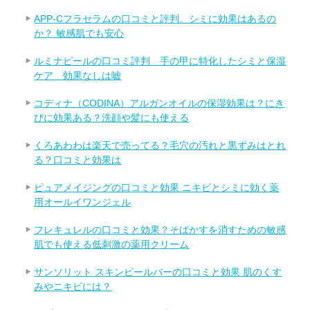
APP-Cフラセラムの口コミと評判。シミに効果はあるの
か？ 敏感肌でも安心
ルミナピールの口コミ評判 手の甲に特化したシミと保湿
ケア 効果なしは嘘
コディナ（CODINA）アルガンオイルの保湿効果は？にき
びに効果ある？洗顔や髪にも使える
くろあわわは楽天で売ってる？毛穴の汚れと黒ずみはとれ
る？口コミと効果は
ピュアメイジングの口コミと効果 ニキビとシミに効く薬
用オールイワンジェル
フレキュレルの口コミと効果？そばかすを消すための敏感
肌でも使える低刺激の薬用クリーム
サンソリット スキンピールバーの口コミと効果 肌のくす
みやニキビには？