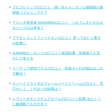
ブビブビリップの口コミ 使い方もカンタンな韓国発の新
感覚バブルリップケア
アスハダ美容液 ASUHADAの口コミ これでニキビがなお
るというのは本当？
プラセンコンクフォースキンの口コミ 使ってみたら驚き
の結果に
IZANAMIエッセンスの口コミと保湿効果 乾燥肌でも安
心して使える
リペアップ琥珀プラスの口コミ 乾燥小じわの悩みはこれ
で解決！
スノードブライダルヴェールベースクリームの口コミ 毛
穴やシミ、くすみへの効果は？
レヴィーガモイスチュアセラムの口コミと効果 ほんとう
に敏感肌でも大丈夫？