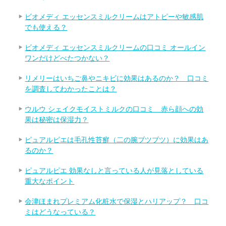
ビオメディ エッセンスミルクリームはアトピーや敏感肌
でも使える？
ビオメディ エッセンスミルクリームの口コミ オールイン
ワンだけどべたつかない？
リメリーはいちご鼻やニキビに効果はあるのか？ 口コミ
を調査してわかったことは？
ウルウ シェイクモイストミルクの口コミ 赤ら顔への効
果は秘密は保湿力？
ピュアルピエは毛孔性苔癬（二の腕ブツブツ）に効果はあ
るのか？
ピュアルピエ 効果なしと言っている人が見落としている
重大なポイント
会津ほまれプレミアム化粧水で保湿とハリアップ？ 口コ
ミはどうなっている？