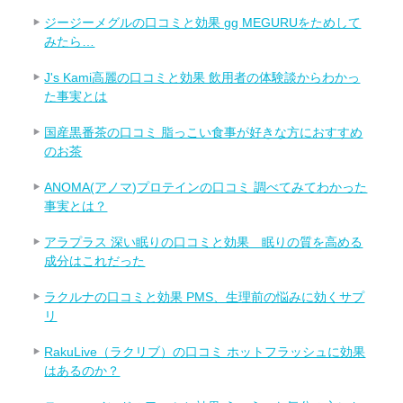
ジージーメグルの口コミと効果 gg MEGURUをためして
みたら…
J's Kami高麗の口コミと効果 飲用者の体験談からわかっ
た事実とは
国産黒番茶の口コミ 脂っこい食事が好きな方におすすめ
のお茶
ANOMA(アノマ)プロテインの口コミ 調べてみてわかった
事実とは？
アラプラス 深い眠りの口コミと効果 眠りの質を高める
成分はこれだった
ラクルナの口コミと効果 PMS、生理前の悩みに効くサプ
リ
RakuLive（ラクリブ）の口コミ ホットフラッシュに効果
はあるのか？