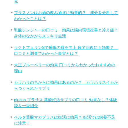
見
プラスノンはお酒の飲み過ぎに効果的？ 成分を分析して
わかったことは？
乳酸ジンジャーの口コミ 効果は腸内環境改善と冷え症？
身体のなかからスッキリ生活
ラクトフェリンSで睡眠の質を向上 疲労回復にも効果？
口コミと調査でわかった事実とは？
大正ブルーベリーの効果 口コミからわかったおすすめの
理由
カラハリのちからに効果はあるのか？ カラハリスイカか
らつくられたサプリ
plusus プラサス 葉酸妊活サプリの口コミ 効果なし？体験
談を一挙紹介
ベルタ葉酸マカプラスは妊活に効果？ 妊活では栄養不足
に注意！