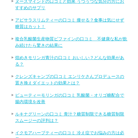
ヌースマインドの口コミと効果 うつうつな気分の方にお
すすめのサプリ
アビサラスリムティーの口コミ 痩せる？食事は気にせず
糖質はカット！
複合乳酸菌生産物質ビファインの口コミ 不健康な私が飲
み続けたら驚きの結果に
煌めきモリンガ青汁の口コミ おいしい？どんな効果があ
る？
クレンズキャンプの口コミ エンリケさんプロデュースの
置き換えダイエットの効果とは？
ビューティーモリンガの口コミ 乳酸菌・オリゴ糖配合で
腸内環境を改善
ルキナグリーンの口コミ 青汁？糖質制限できる糖質制限
スムージーの評判は？
イクモアハーブティーの口コミ 冷え症でお悩みの方は必