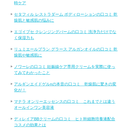
時ケア
セタフィル レストラダーム ボディローションの口コミ 乾
燥肌と敏感肌の悩みに
エゴイプセ クレンジングバームの口コミ 洗浄力だけでな
く保湿力も
リュミエールブラン グラース アルガンオイルの口コミ 乾
燥肌や敏感肌に
ノワーレの口コミ 妊娠線ケア専用クリームを実際に使っ
てみてわかったこと
アルギンエイドゲルnの本音の口コミ 乾燥肌に驚きの変
化が！
マナラ オンリーエッセンスの口コミ これまでとは違う
オールインワン美容液
ディレイアBBクリームの口コミ ヒト幹細胞培養液配合
コスメの効果とは