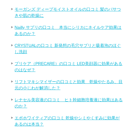
モーガンズ ディープモイストオイルの口コミ 髪のパサつ
きや肌の乾燥に
Nailly サプリの口コミ 本当にシリカにネイルケア効果は
あるのか？
CRYSTUALの口コミ 新発想の毛穴サプリと吸着泡のほぐ
し洗顔
プリケア（PRECARE）の口コミ LED美顔器に効果がある
のはなぜ？
リフトマキシマイザーの口コミと効果 乾燥やたるみ、目
元の小じわが解消した？
レナセル美容液の口コミ ヒト幹細胞培養液に効果はある
のか？
エポホワイティアの口コミ 乾燥やシミやくすみに効果が
あるのは本当？