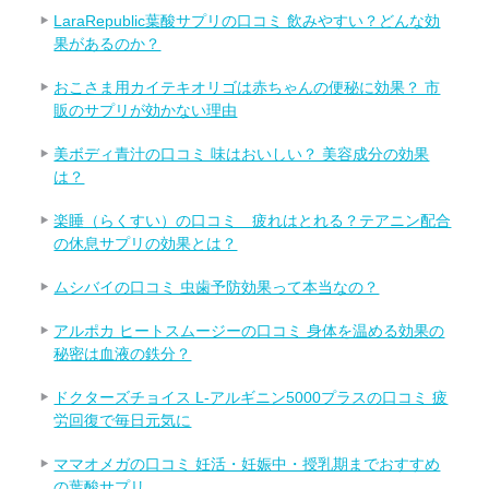
LaraRepublic葉酸サプリの口コミ 飲みやすい？どんな効
果があるのか？
おこさま用カイテキオリゴは赤ちゃんの便秘に効果？ 市
販のサプリが効かない理由
美ボディ青汁の口コミ 味はおいしい？ 美容成分の効果
は？
楽睡（らくすい）の口コミ 疲れはとれる？テアニン配合
の休息サプリの効果とは？
ムシバイの口コミ 虫歯予防効果って本当なの？
アルポカ ヒートスムージーの口コミ 身体を温める効果の
秘密は血液の鉄分？
ドクターズチョイス L-アルギニン5000プラスの口コミ 疲
労回復で毎日元気に
ママオメガの口コミ 妊活・妊娠中・授乳期までおすすめ
の葉酸サプリ