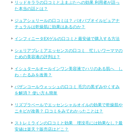
リッドキララの口コミと上まぶたへの効果 利用者が語っ
た本当の話とは？
ジュアシェリールの口コミは？ バオバブオイルピュアナ
チュラルは乾燥肌に効果はあるのか？
インフィニータEXゲルの口コミと最安値で購入する方法
シェリアプレミアエッセンスの口コミ 忙しいワーママの
ための美容液の評判は？
イシュタールオールインワン美容液でハリのある肌へ し
わ・たるみを改善？
パザンコールウォッシュの口コミ 毛穴の黒ずみやくすみ
を解消？ 使い方も簡単
リズプラベールでエッセンシャルオイルの効果で乾燥肌や
ニキビが改善？ 口コミをみてわかったことは？
ストレミラインの口コミと効果 埋没毛には効果なし？最
安値は楽天？販売店はどこ？