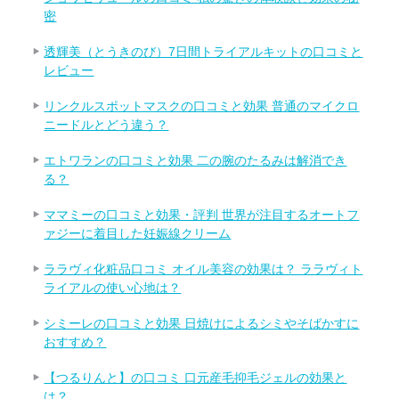
密
透輝美（とうきのび）7日間トライアルキットの口コミと
レビュー
リンクルスポットマスクの口コミと効果 普通のマイクロ
ニードルとどう違う？
エトワランの口コミと効果 二の腕のたるみは解消でき
る？
ママミーの口コミと効果・評判 世界が注目するオートフ
ァジーに着目した妊娠線クリーム
ララヴィ化粧品口コミ オイル美容の効果は？ ララヴィト
ライアルの使い心地は？
シミーレの口コミと効果 日焼けによるシミやそばかすに
おすすめ？
【つるりんと】の口コミ 口元産毛抑毛ジェルの効果と
は？