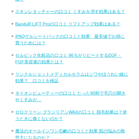
スキンレタッチャーの口コミ くすみを消す効果はある？
BanduR LIFT Proの口コミ リフトアップ効果はある？
iPAQゲルシートパックの口コミと効果 最安値でお得に
買うためには？
セルビック化粧品の口コミ 96％がリピートするEGF・
FGF美容液の効果とは？
リンクルショットメディカルセラムはシワやほうれい線に
効果？ 口コミを検証
ネイオンビューティーの口コミ たった90秒で毛穴の開き
やくすみが…
ゼロクリーン ブラジリアンWAXの口コミ 脱毛効果は？使
うときに痛くないのか？
魔法のオールインワン石鹸の口コミと効果 肌の悩みの救
世主になるのか？