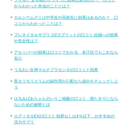
からわかった本当のこととは？
カルシウムグミは中学生や高校生に効果はあるのか？ 口
コミからわかったことは？
プレネイタルサプリ 1/2スプリットの口コミ 妊婦への効果
や安全性は？
アセッパーの効果は口コミでわかる 多汗症でもこれなら
安心
うるおい女神マルチプラセンタの口コミと効果
黒モリモリスリムの副作用が心配なら成分をチェックしよ
う
はるみばあちゃんのいりこ核酸の口コミ 寝たきりになら
ないための秘密とは
エディタルEXの口コミ 効果なしは4％以下、おすすめの
活力サプリ