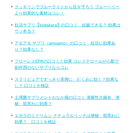
クッキリンでブルーライトから目を守ろう ブルーベリー
より効果的な素材はコレ！
妊活サプリ【kodakara】の口コミ 妊娠できる？ 効果は
ウソ本当？
アモアモ サプリ（amoamo）の口コミ 妊活に効果あ
り？効果なし？
フローレスEPAの口コミと効果 コレステロールが心配で
副作用のないサプリならコレ
スラリピュアですっきり美脚に むくみに効く？効果な
し？ 口コミを検証
土壌菌サプリメントおなか畑の口コミ 潰瘍性大腸炎、便
秘、肌荒れに効果？
エポラのミドリムシ ナチュラルリッチは便秘・肌荒れに
効果？ 口コミを検証