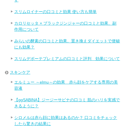
スリムロイナーの口コミと効果 使い方も簡単
カロリセッタ × ブラックジンジャーの口コミと効果、副
作用について
みらいの酵素の口コミと効果。置き換えダイエットで便秘
にも効果？
スリムデボーテプレミアムの口コミと評判 効果について
スキンケア
エルミュー ～elmu～の効果 赤ら顔をケアする専用の美
容液
【ggSABINA】ジージーサビナの口コミ 肌のハリを実感で
きるように？
シロメルは赤ら顔に効果はあるのか？ 口コミをチェック
したら驚きの結果に