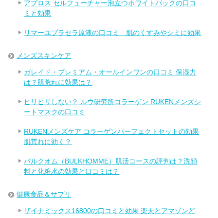
アプロス セルフューチャー泡立つホワイトパックの口コ
ミと効果
リマーユプラセラ原液の口コミ 肌のくすみやシミに効果
メンズスキンケア
ガレイド・プレミアム・オールインワンの口コミ 保湿力
は？肌荒れに効果は？
ヒリヒリしない？ ルウ研究所コラーゲン RUKENメンズシ
ートマスクの口コミ
RUKENメンズケア コラーゲンパーフェクトセットの効果
肌荒れに効く？
バルクオム（BULKHOMME）肌活コースの評判は？洗顔
料と化粧水の効果と口コミは？
健康食品＆サプリ
ザイナミックス16800の口コミと効果 楽天とアマゾンど