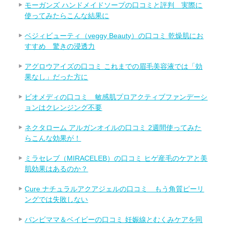
モーガンズ ハンドメイドソープの口コミと評判 実際に
使ってみたらこんな結果に
ベジィビューティ（veggy Beauty）の口コミ 乾燥肌にお
すすめ 驚きの浸透力
アグロウアイズの口コミ これまでの眉毛美容液では「効
果なし」だった方に
ビオメディの口コミ 敏感肌プロアクティブファンデーシ
ョンはクレンジング不要
ネクタローム アルガンオイルの口コミ 2週間使ってみた
らこんな効果が！
ミラセレブ（MIRACELEB）の口コミ ヒゲ産毛のケアと美
肌効果はあるのか？
Cure ナチュラルアクアジェルの口コミ もう角質ピーリ
ングでは失敗しない
バンビママ＆ベイビーの口コミ 妊娠線とむくみケアを同