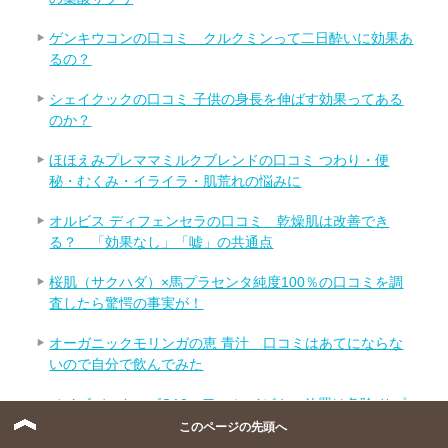
ゲンキウコンの口コミ クルクミンって二日酔いに効果あ
るの？
シェイクックの口コミ 子供の身長を伸ばす効果ってある
のか？
ほほえみプレママミルクブレンドの口コミ つわり・便
秘・むくみ・イライラ・肌荒れの悩みに
オルビス ディフェンセラの口コミ 乾燥肌は改善でき
る？ 「効果なし」「嘘」の共通点
桜肌（サクハダ）×馬プラセンタ純度100％の口コミを調
査したら驚愕の事実が！
オーガニックモリンガの恵 青汁 口コミはあてにならな
いので自分で飲んでみた
ノイズバスターズQ10の口コミ イビキの放置は危険 サプ
リで改善
このページの先頭へ