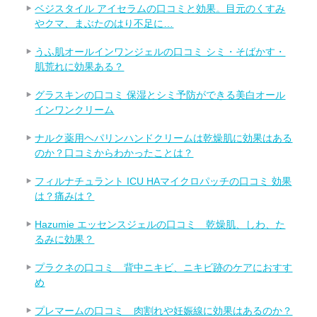
ベジスタイル アイセラムの口コミと効果。目元のくすみ
やクマ、まぶたのはり不足に…
うふ肌オールインワンジェルの口コミ シミ・そばかす・
肌荒れに効果ある？
グラスキンの口コミ 保湿とシミ予防ができる美白オール
インワンクリーム
ナルク薬用ヘパリンハンドクリームは乾燥肌に効果はある
のか？口コミからわかったことは？
フィルナチュラント ICU HAマイクロパッチの口コミ 効果
は？痛みは？
Hazumie エッセンスジェルの口コミ 乾燥肌、しわ、た
るみに効果？
プラクネの口コミ 背中ニキビ、ニキビ跡のケアにおすす
め
プレマームの口コミ 肉割れや妊娠線に効果はあるのか？