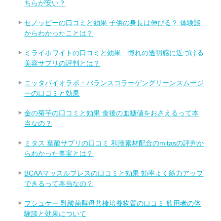
ちらが安い？
セノッピーの口コミと効果 子供の身長は伸びる？ 体験談
からわかったことは？
ミライホワイトの口コミと効果 憧れの透明感に近づける
美容サプリの評判とは？
ニッタバイオラボ・バランスコラーゲングリーンスムージ
ーの口コミと効果
金の菊芋の口コミと効果 食後の血糖値をおさえるって本
当なの？
ミタス 葉酸サプリの口コミ 和漢素材配合のmitasの評判か
らわかった事実とは？
BCAAマッスルプレスの口コミと効果 効率よく筋力アップ
できるって本当なの？
プシュケー 乳酸菌酵母共棲培養物質の口コミ 飲用者の体
験談と効果について