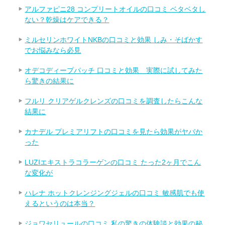
アルファピニ28 コンプリートオイルの口コミ ベタベタし
ない？乾燥はケアできる？
ミルセリンホワイトNKBの口コミと効果 しみ・そばかす
でお悩みなら必見
オデコディープパッチ 口コミと効果 実際に試してみた
ら驚きの結果に
フルリ クリアゲルクレンズの口コミを調査したらこんな
結果に
カナデル プレミアリフトの口コミを見たら効果がヤバか
った
LUZIエキストラコラーゲンの口コミ たった2ヶ月でこん
な変化が
ハレナ ホットクレンジングジェルの口コミ 敏感肌でも使
えるというのは本当？
ジョワセリュールの口コミ 私の驚きの体験談と効果の秘