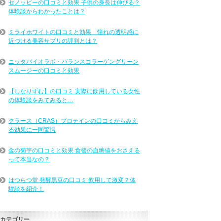
セノッピーの口コミと効果 子供の身長は伸びる？
体験談からわかったことは？
ミライホワイトの口コミと効果 憧れの透明感に
近づける美容サプリの評判とは？
ニッタバイオラボ・バランスコラーゲングリーン
スムージーの口コミと効果
【しなりずむ】の口コミ 実際に飲用している女性
の体験談をみてみると…
クラース（CRAS）プロテインの口コミからみえ
る効果に一同驚愕
金の菊芋の口コミと効果 食後の血糖値をおさえる
って本当なの？
はつらつ堂 発酵黒豆の口コミ 飲用して激変？体
験談を紹介！
カテゴリー