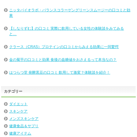
ニッタバイオラボ・バランスコラーゲングリーンスムージーの口コミと効
果
【しなりずむ】の口コミ 実際に飲用している女性の体験談をみてみる
と…
クラース（CRAS）プロテインの口コミからみえる効果に一同驚愕
金の菊芋の口コミと効果 食後の血糖値をおさえるって本当なの？
はつらつ堂 発酵黒豆の口コミ 飲用して激変？体験談を紹介！
カテゴリー
ダイエット
スキンケア
メンズスキンケア
健康食品＆サプリ
健康アイテム