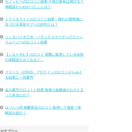
セノッピーの口コミと効果 子供の身長は伸びる？
体験談からわかったことは？
ミライホワイトの口コミと効果 憧れの透明感に
近づける美容サプリの評判とは？
ニッタバイオラボ・バランスコラーゲングリーン
スムージーの口コミと効果
【しなりずむ】の口コミ 実際に飲用している女性
の体験談をみてみると…
クラース（CRAS）プロテインの口コミからみえ
る効果に一同驚愕
金の菊芋の口コミと効果 食後の血糖値をおさえる
って本当なの？
はつらつ堂 発酵黒豆の口コミ 飲用して激変？体
験談を紹介！
カテゴリー