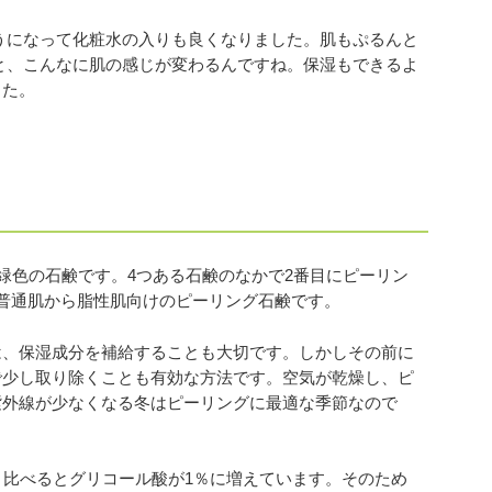
うになって化粧水の入りも良くなりました。肌もぷるんと
と、こんなに肌の感じが変わるんですね。保湿もできるよ
した。
黄緑色の石鹸です。4つある石鹸のなかで2番目にピーリン
普通肌から脂性肌向けのピーリング石鹸です。
は、保湿成分を補給することも大切です。しかしその前に
で少し取り除くことも有効な方法です。空気が乾燥し、ピ
紫外線が少なくなる冬はピーリングに最適な季節なので
と比べるとグリコール酸が1％に増えています。そのため