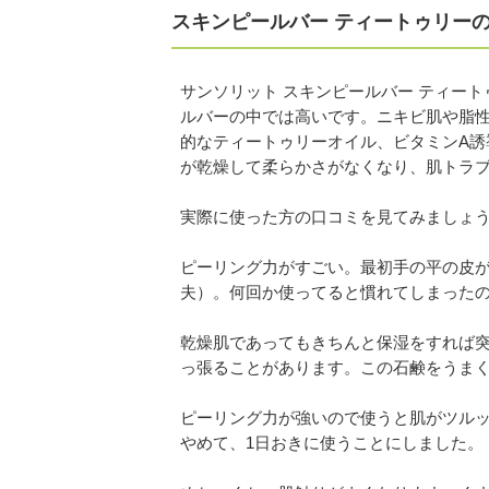
スキンピールバー ティートゥリー
サンソリット スキンピールバー ティー
ルバーの中では高いです。ニキビ肌や脂
的なティートゥリーオイル、ビタミンA誘
が乾燥して柔らかさがなくなり、肌トラ
実際に使った方の口コミを見てみましょ
ピーリング力がすごい。最初手の平の皮
夫）。何回か使ってると慣れてしまった
乾燥肌であってもきちんと保湿をすれば
っ張ることがあります。この石鹸をうま
ピーリング力が強いので使うと肌がツル
やめて、1日おきに使うことにしました。