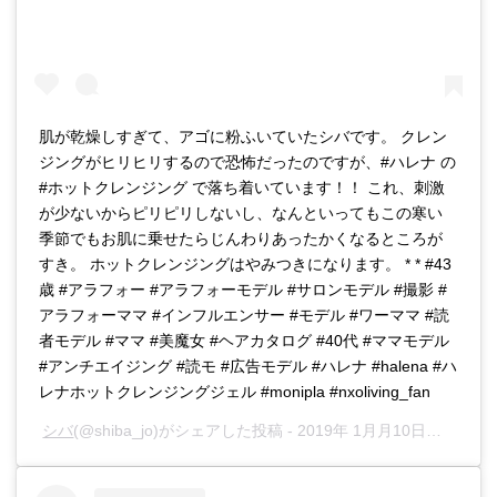
肌が乾燥しすぎて、アゴに粉ふいていたシバです。 クレン
ジングがヒリヒリするので恐怖だったのですが、#ハレナ の
#ホットクレンジング で落ち着いています！！ これ、刺激
が少ないからピリピリしないし、なんといってもこの寒い
季節でもお肌に乗せたらじんわりあったかくなるところが
すき。 ホットクレンジングはやみつきになります。 * * #43
歳 #アラフォー #アラフォーモデル #サロンモデル #撮影 #
アラフォーママ #インフルエンサー #モデル #ワーママ #読
者モデル #ママ #美魔女 #ヘアカタログ #40代 #ママモデル
#アンチエイジング #読モ #広告モデル #ハレナ #halena #ハ
レナホットクレンジングジェル #monipla #nxoliving_fan
シバ
(@shiba_jo)がシェアした投稿 -
2019年 1月月10日午後11時39分PST