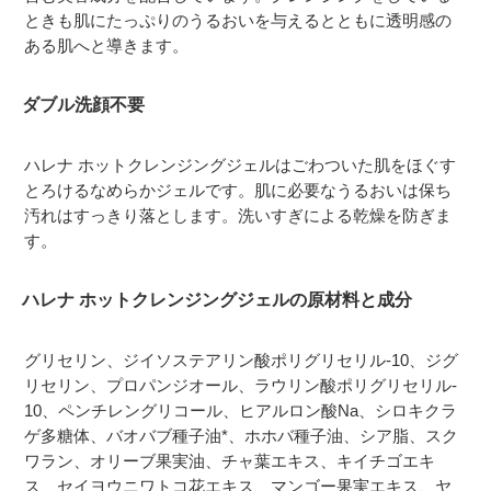
ときも肌にたっぷりのうるおいを与えるとともに透明感の
ある肌へと導きます。
ダブル洗顔不要
ハレナ ホットクレンジングジェルはごわついた肌をほぐす
とろけるなめらかジェルです。肌に必要なうるおいは保ち
汚れはすっきり落とします。洗いすぎによる乾燥を防ぎま
す。
ハレナ ホットクレンジングジェルの原材料と成分
グリセリン、ジイソステアリン酸ポリグリセリル‐10、ジグ
リセリン、プロパンジオール、ラウリン酸ポリグリセリル‐
10、ペンチレングリコール、ヒアルロン酸Na、シロキクラ
ゲ多糖体、バオバブ種子油*、ホホバ種子油、シア脂、スク
ワラン、オリーブ果実油、チャ葉エキス、キイチゴエキ
ス、セイヨウニワトコ花エキス、マンゴー果実エキス、ヤ