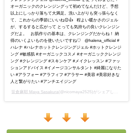
オーガニックのクレンジングって初めてなんだけど、予想
以上にしっかり落ちて大満足。洗い上がりも突っ張らなく
て、これからの季節にいいね😊👍 程よい暖かさのジェル
が、するすると広がって とっても気持ちの良いクレンジン
グだよ。 お肌作りの基本は、クレンジングだからね！ 納
得のいくよいものを使いたいですね♡ @halena_official #
ハレナ #ハレナホットクレンジングジェル #ホットクレンジ
ング #敏感肌 #オーガニックコスメ #オーガニッククレンジ
ング #クレンジング #スキンケア #メイクレッスン #ファッ
ションアドバイス #イメージコンサルタント #綺麗になりた
い #アラフォー #アラフィフ #アラサー #美容 #美容好きな
人と繋がりたい #アンチエイジング
笹倉麻耶 Maya Sasakura
(@nicomaya2525)がシェアした投稿 -