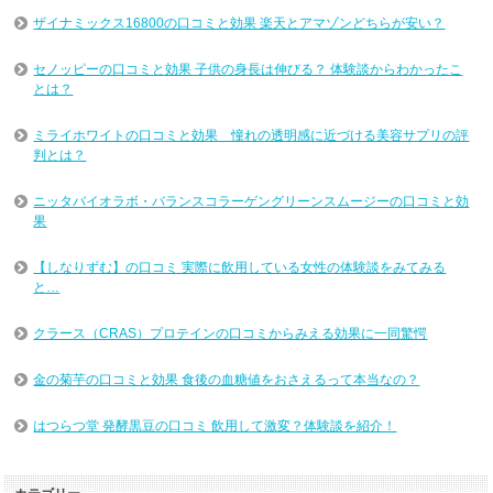
ザイナミックス16800の口コミと効果 楽天とアマゾンどちらが安い？
セノッピーの口コミと効果 子供の身長は伸びる？ 体験談からわかったこ
とは？
ミライホワイトの口コミと効果 憧れの透明感に近づける美容サプリの評
判とは？
ニッタバイオラボ・バランスコラーゲングリーンスムージーの口コミと効
果
【しなりずむ】の口コミ 実際に飲用している女性の体験談をみてみる
と…
クラース（CRAS）プロテインの口コミからみえる効果に一同驚愕
金の菊芋の口コミと効果 食後の血糖値をおさえるって本当なの？
はつらつ堂 発酵黒豆の口コミ 飲用して激変？体験談を紹介！