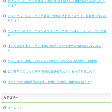
セノッピーの口コミと効果 子供の身長は伸びる？ 体験談からわかったこ
とは？
ミライホワイトの口コミと効果 憧れの透明感に近づける美容サプリの評
判とは？
ニッタバイオラボ・バランスコラーゲングリーンスムージーの口コミと効
果
【しなりずむ】の口コミ 実際に飲用している女性の体験談をみてみる
と…
クラース（CRAS）プロテインの口コミからみえる効果に一同驚愕
金の菊芋の口コミと効果 食後の血糖値をおさえるって本当なの？
はつらつ堂 発酵黒豆の口コミ 飲用して激変？体験談を紹介！
カテゴリー
ダイエット