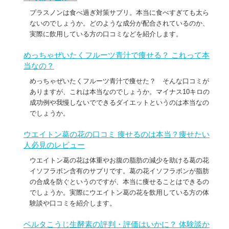
プラスノンは食べ過ぎ対策サプリ。本当に食べすぎても太ら
ないのでしょうか。どのような成分が配合されているのか、
実際に飲用している方の口コミなどを紹介します。
めっちゃぜいたくフルーツ青汁で痩せる？ これって本
当なの？
めっちゃぜいたくフルーツ青汁で痩せた？ そんな口コミが
ありますが、これは本当なのでしょうか。マイナス10キロの
成功例や我慢しないでできるダイエットというのは本当なの
でしょうか。
ウエイトン葛の花の口コミ 痩せるのは本当？痩せたい
人必見のレビュー
ウエイトン葛の花は体重やお腹の脂肪の減少を助ける葛の花
イソフラボン含有のサプリです。葛の花イソフラボンが脂肪
の合成を防ぐというのですが、本当に痩せることはできるの
でしょうか。実際にウエイトン葛の花を飲用している方の体
験談や口コミを紹介します。
ベルタこうじ生酵素の評判・評価はいかに？ 体験談か