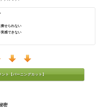
い
に痩せられない
を実感できない
メント【バーニングカット】
秘密