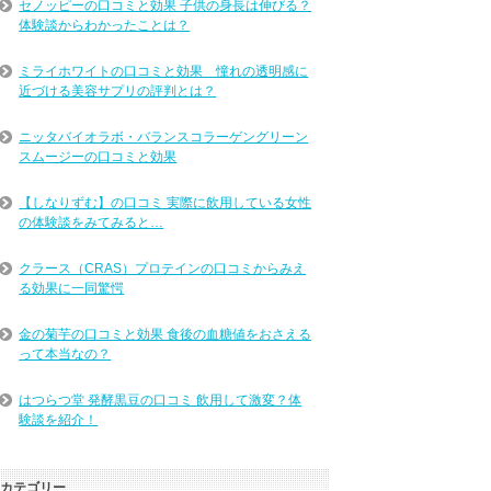
セノッピーの口コミと効果 子供の身長は伸びる？
体験談からわかったことは？
ミライホワイトの口コミと効果 憧れの透明感に
近づける美容サプリの評判とは？
ニッタバイオラボ・バランスコラーゲングリーン
スムージーの口コミと効果
【しなりずむ】の口コミ 実際に飲用している女性
の体験談をみてみると…
クラース（CRAS）プロテインの口コミからみえ
る効果に一同驚愕
金の菊芋の口コミと効果 食後の血糖値をおさえる
って本当なの？
はつらつ堂 発酵黒豆の口コミ 飲用して激変？体
験談を紹介！
カテゴリー